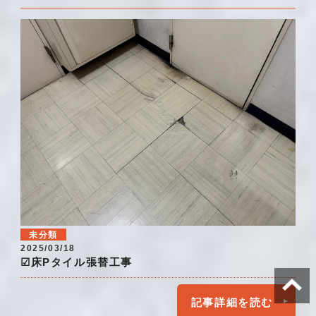
未分類
2025/03/18
☑床Pタイル張替工事
記事詳細を読む