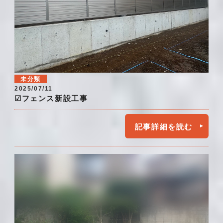
未分類
2025/07/11
☑フェンス新設工事
記事詳細を読む