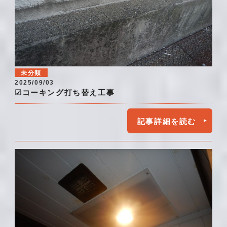
未分類
2025/09/03
☑コーキング打ち替え工事
記事詳細を読む