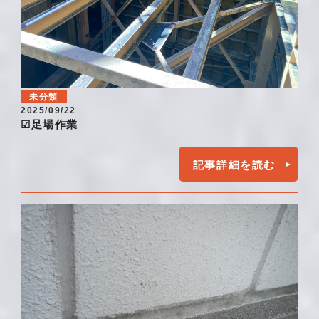
未分類
2025/09/22
☑足場作業
記事詳細を読む