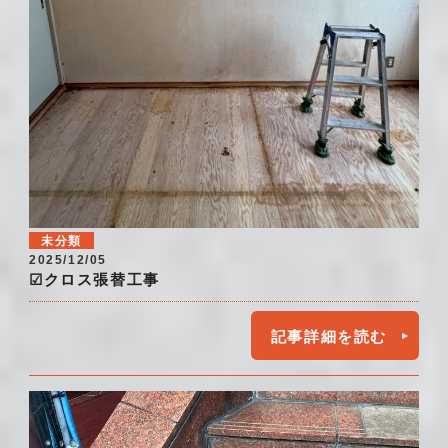
未分類
2025/12/05
☑クロス張替工事
記事詳細を読む