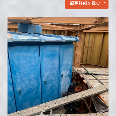
記事詳細を読む