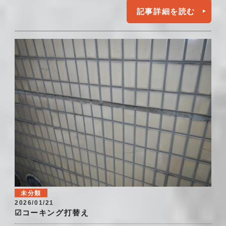
記事詳細を読む
未分類
2026/01/21
☑コーキング打替え