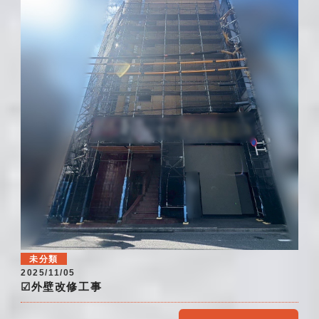
未分類
2025/11/05
☑外壁改修工事