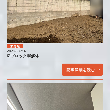
未分類
2025/06/16
☑ブロック塀解体
記事詳細を読む