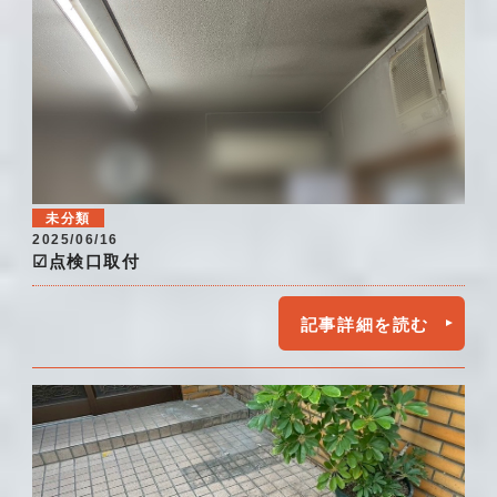
未分類
2025/06/16
☑点検口取付
記事詳細を読む