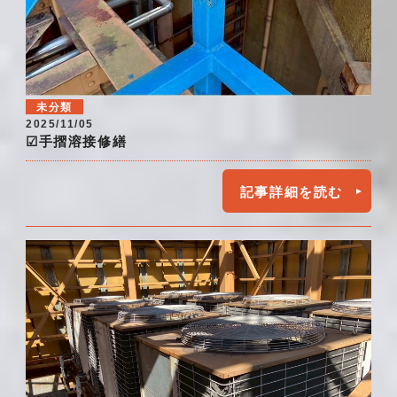
未分類
2025/11/05
☑手摺溶接修繕
記事詳細を読む