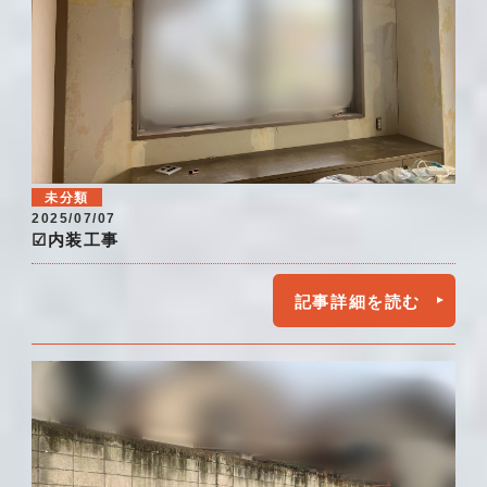
未分類
2025/07/07
☑内装工事
記事詳細を読む