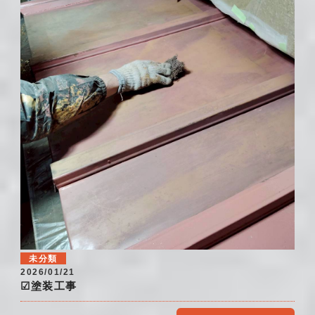
未分類
2026/01/21
☑塗装工事