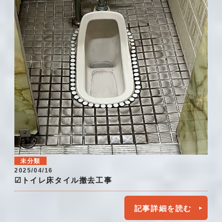
未分類
2025/04/16
☑トイレ床タイル撤去工事
記事詳細を読む