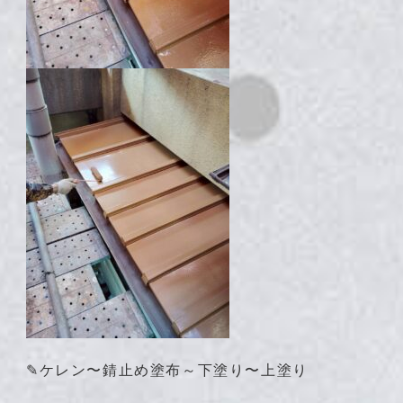
✎ケレン〜錆止め塗布～下塗り〜上塗り